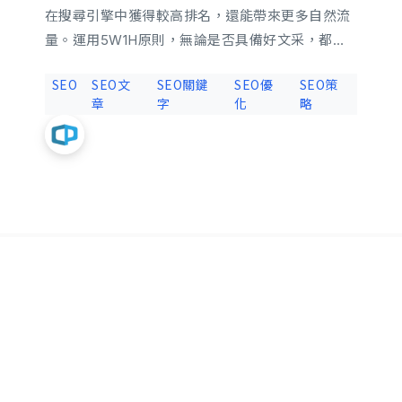
在搜尋引擎中獲得較高排名，還能帶來更多自然流
量。運用5W1H原則，無論是否具備好文采，都能
寫出高質感的SEO文章。本文將深入探討SEO文章
立即諮詢
SEO
SEO文
SEO關鍵
SEO優
SEO策
撰寫的要點及實用技巧，從選定關鍵字、文章架
章
字
化
略
構，到如何滿足讀者需求，幫助你有效優化內容。