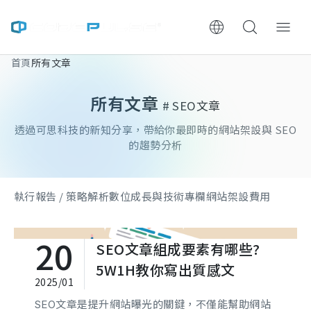
首頁
所有文章
ChooWe AI仿生客服
所有文章
# SEO文章
關於可思
透過可思科技的新知分享，帶給你最即時的網站架設與 SEO
服務與費用
的趨勢分析
架設流程
執行報告 / 策略解析
數位成長與技術專欄
網站架設費用
成功案例
20
SEO文章組成要素有哪些?
執行報告 / 策略解析
5W1H教你寫出質感文
2025/01
數位成長與技術專欄
SEO文章是提升網站曝光的關鍵，不僅能幫助網站